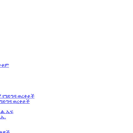
የግድግዳ ወረቀቶች
.ኤ.
ዎች ...