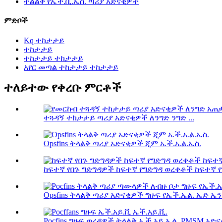
ትልልቅ የኤች.ቪ.ኤስ. ጣሪያ አድናቂዎች
ምድቦች
Kq ተከታታይ
ተከታታይ
ተከታታይ ተከታታይ
አየር መጣል ተከታታይ ተከታታይ
ተለይተው የቀረቡ ምርቶች
ተጓዳኝ ተከታታይ ጣሪያ አድናቂዎች ለንግድ ንግድ ...
Opsfins ትላልቅ ጣሪያ አድናቂዎች ጂም ኤች.ኤል.ኤስ.
ከፍተኛ የበጉ ግድግዳዎች ከፍተኛ የግድግዳ ወረቀቶች ከፍተኛ 
Opsfins ትላልቅ ጣሪያ አድናቂዎች ግዙፍ የኤች.ኤል. ኤድ ኤን
Pocfins ግዙፍ ወረዳዎች ትላልቅ ኤች.አይ.ኤል. PMSM አድናቂ