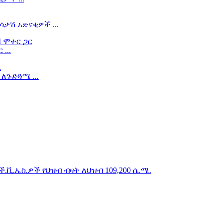
ሳቃሽ አድናቂዎች ...
...
 ለጉድጓሜ ...