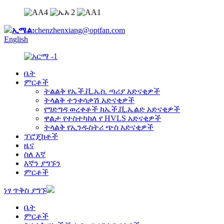
ኢሜል:
chenzhenxiang@optfan.com
English
ቤት
ምርቶች
ትልልቅ የኤች.ቪ.ኤስ. ጣሪያ አድናቂዎች
ትላልቅ ተንቀሳቃሽ አድናቂዎች
የግድግዳ ወረቀቶች ከኤች.ቪ.ኤልድ አድናቂዎች
ዋልታ የተስተካከለ የ HVLS አድናቂዎች
ትላልቅ የኢንዱስትሪ ጭስ አድናቂዎች
ፕሮጄክቶች
ዜና
ስለ እኛ
እኛን ያግኙን
ምርቶች
ነፃ ጥቅስ ያግኙ
ቤት
ምርቶች