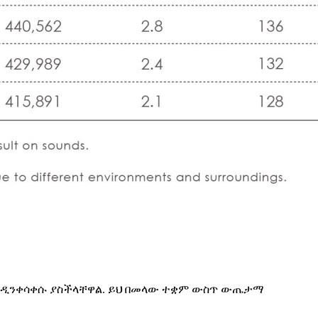
እንዲንቀሳቀሱ ያስችላቸዋል. ይህ በመላው ተቋም ውስጥ ውጤታማ