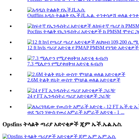
Outffins አዲስ ትልልቅ የኤች.ቪ.ኤል. ተንቀሳቃሽ ወለል ተንቀ
Pocfins ትላልቅ የኢንዱስትሪ አድናቂዎች ከ PMSM ሞተር ጋር 
12 ft hvls ጣሪያ አድናቂ የ PMAP PMSM የንግድ አድናቂዎች
7.3 ሚሊዮን የሚያቀዘቅዝ አድናቂ ፋብሪካ
2.6M ትልቅ የቤት ውስጥ ሞባይል ወለል አድናቂዎች
24 የ FT ኢንዱስትሪ ጣሪያ አድናቂዎች ጋራዥ
ወደ ግሪን ሃውስ የመሪ አምራች አምራች አድናቂ - 1 ...
Opsfins ትላልቅ ጣሪያ አድናቂዎች ጂም ኤች.ኤል.ኤስ.