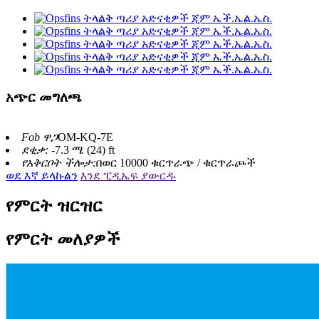
አጭር መግለጫ
Fob ዋጋ
OM-KQ-7E
ደቂቃ: -
7.3 ሜ (24) ft
የአቅርቦት ችሎታ:
በወር 10000 ቁርጥራጭ / ቁርጥራጮች
ወደ እኛ ይላኩልን
እንደ ፒዲኤፍ ያውርዱ
የምርት ዝርዝር
የምርት መለያዎች