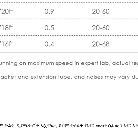
ም ትልቅ ዲያሜትሮች አሏቸው, ይህም ትላልቅ የአየር መጠን ሰፊውን አየር 