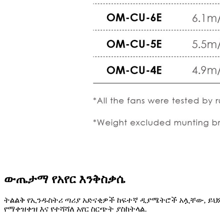
ውጤታማ የአየር እንቅስቃሴ
ትልልቅ የኢንዱስትሪ ጣሪያ አድናቂዎች ከፍተኛ ዲያሜትሮች አሏቸው, ይህ
የማቀዝቀዝ እና የተሻሻለ አየር ስርጭት ያስከትላል.