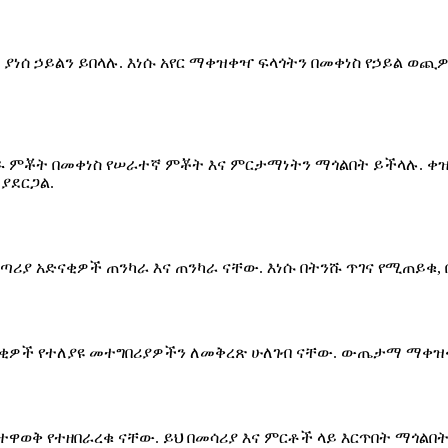
ይል ያነሰ ኃይልን ይበላሉ. እነሱ አየር ማቀዝቀዣ ፍላጎትን በመቀነስ የኃይል
 ምቾት በመቀነስ የሠራተኛ ምቾት እና ምርታማነትን ማጎልበት ይችላሉ. ቀዝቃ
ያደርጋል.
ጣሪያ አድናቂዎች ጠንካራ እና ጠንካራ ናቸው. እነሱ በትንሹ ጥገና የሚጠይቁ,
 አድናቂዎች የተለያዩ መተግበሪያዎችን ለመቅረጽ ሁለገብ ናቸው. ውጤታማ ማቀ
ስተዋወቅ የተዘበራረቁ ናቸው. ይህ በመሳሪያ እና ምርቶች ላይ እርጥበት ማጎልበ