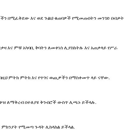
 ወጪዎችን በሚፈቅደው እና ወደ ጉልህ ቁጠባዎች የሚመጡበትን መንገድ በብቃት
ዛ እና ምቹ አካባቢ ቅባትን ለመቀነስ ሊያስከትሉ እና አጠቃላይ የሥራ
 በዚህ ምትክ ምትክ እና የጥገና ወጪዎችን በማስቀመጥ ላይ ናቸው.
ዝቀዝ ለማቅረብ በተለያዩ ቅንብሮች ውስጥ ሊጫኑ ይችላሉ.
ት ምክንያት የሚመጣ ጉዳት ሊከላከል ይችላል.