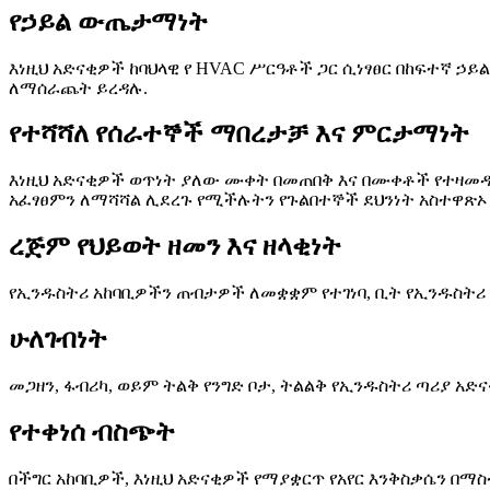
የኃይል ውጤታማነት
እነዚህ አድናቂዎች ከባህላዊ የ HVAC ሥርዓቶች ጋር ሲነፃፀር በከፍተኛ ኃ
ለማሰራጨት ይረዳሉ.
የተሻሻለ የሰራተኞች ማበረታቻ እና ምርታማነት
እነዚህ አድናቂዎች ወጥነት ያለው ሙቀት በመጠበቅ እና በሙቀቶች የተዛመዱ
አፈፃፀምን ለማሻሻል ሊደረጉ የሚችሉትን የጉልበተኞች ደህንነት አስተዋጽኦ 
ረጅም የህይወት ዘመን እና ዘላቂነት
የኢንዱስትሪ አከባቢዎችን ጠብታዎች ለመቋቋም የተገነባ, ቢት የኢንዱስትሪ 
ሁለገብነት
መጋዘን, ፋብሪካ, ወይም ትልቅ የንግድ ቦታ, ትልልቅ የኢንዱስትሪ ጣሪያ
የተቀነሰ ብስጭት
በችግር አከባቢዎች, እነዚህ አድናቂዎች የማያቋርጥ የአየር እንቅስቃሴን በማ