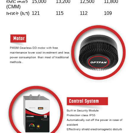
የአየር መጠን
15,000
13,200
12,500
11,800
(CMM)
ክብደት (ኪግ)
121
115
112
109