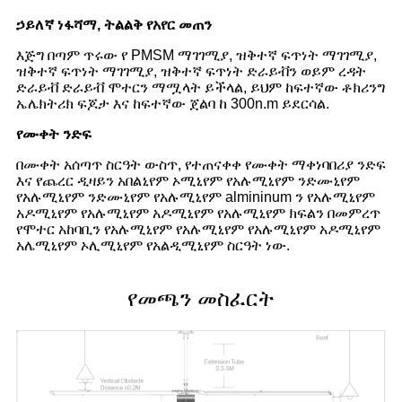
ኃይለኛ ነፋሻማ, ትልልቅ የአየር መጠን
እጅግ በጣም ጥሩው የ PMSM ማገገሚያ, ዝቅተኛ ፍጥነት ማገገሚያ,
ዝቅተኛ ፍጥነት ማገገሚያ, ዝቅተኛ ፍጥነት ድራይቭን ወይም ረዳት
ድራይቭ ድራይቭ ሞተርን ማሟላት ይችላል, ይህም ከፍተኛው ቶክሪንግ
ኤሌክትሪክ ፍጆታ እና ከፍተኛው ጀልባ ከ 300n.m ይደርሳል.
የሙቀት ንድፍ
በሙቀት አሰጣጥ ስርዓት ውስጥ, የተጠናቀቀ የሙቀት ማቀነባበሪያ ንድፍ
እና የጨረር ዲዛይን አበልኒየም ኦሚኒየም የአሉሚኒየም ንድሙኒየም
የአሉሚኒየም ንድሙኒየም የአሉሚኒየም almininum ን የአሉሚኒየም
አዶሚኒየም የአሉሚኒየም አዶሚኒየም የአሉሚኒየም ክፍልን በመምረጥ
የሞተር አከባቢን የአሉሚኒየም የአሉሚኒየም የአሉሚኒየም አዶሚኒየም
አሌሚኒየም ኦሊሚኒየም የአልዲሚኒየም ስርዓት ነው.
የመጫን መስፈርት