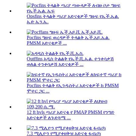
Opsfins ትላልቅ ጣሪያ አድናቂዎች ግዙፍ የኤች.ኤል.
ኤድ ኤን.ኤ.
Pocfins ግዙፍ ወረዳዎች ትላልቅ ኤች.አይ.ኤል.
PMSM አድናቂዎች ...
Outffins አዲስ ትልልቅ የኤች.ቪ.ኤል. ተንቀሳቃሽ
ወለል ተንቀሳቃሽ አድናቂዎች ...
Pocfins ትላልቅ የኢንዱስትሪ አድናቂዎች ከ PMSM
ሞተር ጋር ...
12 ft hvls ጣሪያ አድናቂ የ PMAP PMSM የንግድ
አድናቂዎች ለጉድጓሜ ...
7.3 ሚሊዮን የሚያቀዘቅዝ አድናቂ ፋብሪካ