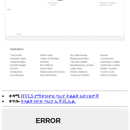
ቀዳሚ
HVLS የማቀዝቀዝ ጣሪያ ትልልቅ አድናቂዎች
ቀጥሎ
ትላልቅ የሆድ ጣሪያ ኤች.ቪ.ኤል.