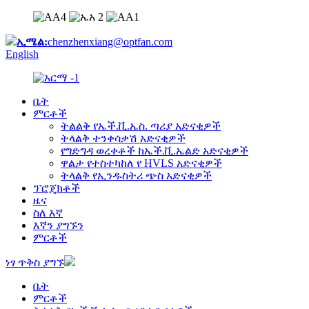
ኢሜል:
chenzhenxiang@optfan.com
English
ቤት
ምርቶች
ትልልቅ የኤች.ቪ.ኤስ. ጣሪያ አድናቂዎች
ትላልቅ ተንቀሳቃሽ አድናቂዎች
የግድግዳ ወረቀቶች ከኤች.ቪ.ኤልድ አድናቂዎች
ዋልታ የተስተካከለ የ HVLS አድናቂዎች
ትላልቅ የኢንዱስትሪ ጭስ አድናቂዎች
ፕሮጄክቶች
ዜና
ስለ እኛ
እኛን ያግኙን
ምርቶች
ነፃ ጥቅስ ያግኙ
ቤት
ምርቶች