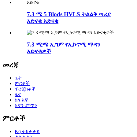
7.3 ሜ 5 Blods HVLS ትልልቅ ጣሪያ
አድናቂ አድናቂ
7.3 ሚሜ ኢግም የኢኮኖሚ ማዳን
አድናቂዎች
መረጃ
ቤት
ምርቶች
ፕሮጄክቶች
ዜና
ስለ እኛ
እኛን ያግኙን
ምርቶች
Kq ተከታታይ
ተከታታይ