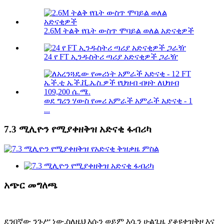
2.6M ትልቅ የቤት ውስጥ ሞባይል ወለል አድናቂዎች
24 የ FT ኢንዱስትሪ ጣሪያ አድናቂዎች ጋራዥ
ወደ ግሪን ሃውስ የመሪ አምራች አምራች አድናቂ - 1
...
7.3 ሚሊዮን የሚያቀዘቅዝ አድናቂ ፋብሪካ
አጭር መግለጫ
ደንበኛው ንጉሥ ነው,
ስለዚህ እሱን ወይም እሷን ሁልጊዜ ያቆዩ
ቀዝቅዞ እና