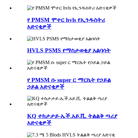
የ PMSM ሞተር hvls የኢንዱስትሪ
አድናቂዎች
HVLS PSMS የማስታወቂያ አልባሳት
የ PMSM ሱ super ር ማርኬት የኃይል
ኃይል አድናቂዎች
KQ ተከታታይ-ኤች.አይ.ቪ. ትልልቅ ጣሪያ
አድናቂዎች