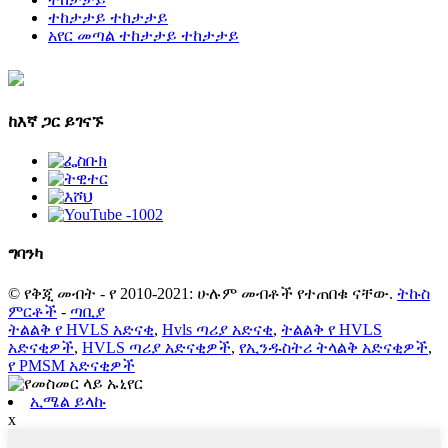
ተከታታይ ተከታታይ
አየር መጣል ተከታታይ ተከታታይ
ከእኛ ጋር ይገናኙ
ግባ
ንካ
© የቅጂ መብት - የ 2010-2021: ሁሉም መብቶች የተጠበቁ ናቸው.
ትኩስ
ምርቶች
-
ጣቢያ
ትልልቅ የ HVLS አድናቂ
,
Hvls ጣሪያ አድናቂ
,
ትልልቅ የ HVLS
አድናቂዎች
,
HVLS ጣሪያ አድናቂዎች
,
የኢንዱስትሪ ትላልቅ አድናቂዎች
,
የ PMSM አድናቂዎች
ኢሜል ይላኩ
x