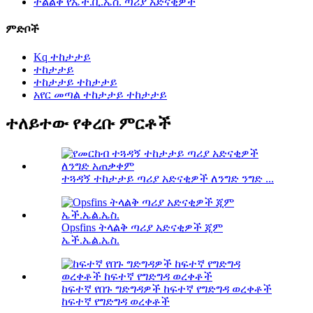
ትልልቅ የኤች.ቪ.ኤስ. ጣሪያ አድናቂዎች
ምድቦች
Kq ተከታታይ
ተከታታይ
ተከታታይ ተከታታይ
አየር መጣል ተከታታይ ተከታታይ
ተለይተው የቀረቡ ምርቶች
ተጓዳኝ ተከታታይ ጣሪያ አድናቂዎች ለንግድ ንግድ ...
Opsfins ትላልቅ ጣሪያ አድናቂዎች ጂም
ኤች.ኤል.ኤስ.
ከፍተኛ የበጉ ግድግዳዎች ከፍተኛ የግድግዳ ወረቀቶች
ከፍተኛ የግድግዳ ወረቀቶች