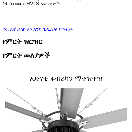
ትኩስ በመርህ HVLS አድናቂዎች.
ወደ እኛ ይላኩልን
እንደ ፒዲኤፍ ያውርዱ
የምርት ዝርዝር
የምርት መለያዎች
አድናቂ ፋብሪካን ማቀዝቀዝ