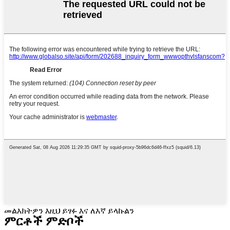
መልእክትዎን እዚህ ይፃፉ እና ለእኛ ይላኩልን
ምርቶች ምድቦች