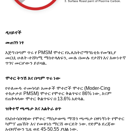
ዲዛይኖች
መጠገን ነፃ
እጅግ በጣም ጥሩ የ PMSM ሞተር የኤሌክትሮማግኔቲክ የመግቢያ
መርህ, ሁለት-ተሸካሚ ማስተላለፍን, ሙሉ በሙሉ የታሸገ እና እውነተኛ
ጥገና መርሆውን ይይዛል
.
ሞተር ትንሽ እና በጣም ጥሩ ነው
የተለመዱ ተመሳሳይ አመቶች ሞተሮች ሞተር (Moder-Cing
ተከታታይ PMSM) ሞተር የሞተር ቅልጥፍና 86% ነው, እናም
የጠቅላላው ሞተር ቅልጥፍና በ 13.6% አድጓል.
ዝቅተኛ ጫጫታ እና አልትራ ፀጥ
የአስተሳሰባዊው የሞተር ማስታወጫ ማሽን ጫጫታ በዋነኝነት የሞተር
ካምፕ ጩኸት እና የመቀነስ ማርሽ ውርደት ነው. የድምፅ ደረጃው
አብዛኛውን ጊዜ ወደ 45-50.55 ያህል ነው.