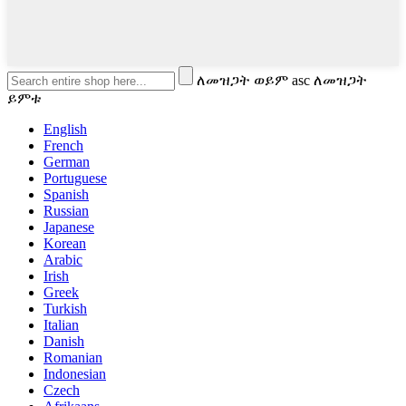
ለመዝጋት ወይም asc ለመዝጋት
ይምቱ
English
French
German
Portuguese
Spanish
Russian
Japanese
Korean
Arabic
Irish
Greek
Turkish
Italian
Danish
Romanian
Indonesian
Czech