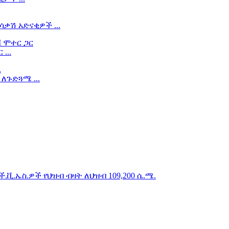
ሳቃሽ አድናቂዎች ...
...
 ለጉድጓሜ ...