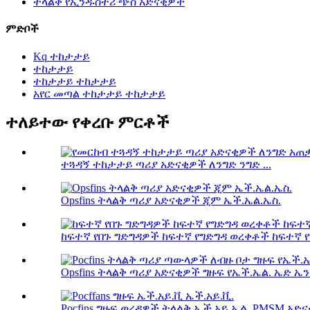
ትላልቅ የኢንዱስትሪ ጭስ አድናቂዎች
ምድቦች
Kq ተከታታይ
ተከታታይ
ተከታታይ ተከታታይ
አየር መጣል ተከታታይ ተከታታይ
ተለይተው የቀረቡ ምርቶች
ተጓዳኝ ተከታታይ ጣሪያ አድናቂዎች ለንግድ ንግድ ...
Opsfins ትላልቅ ጣሪያ አድናቂዎች ጂም ኤች.ኤል.ኤስ.
ከፍተኛ የበጉ ግድግዳዎች ከፍተኛ የግድግዳ ወረቀቶች ከፍተኛ 
Opsfins ትላልቅ ጣሪያ አድናቂዎች ግዙፍ የኤች.ኤል. ኤድ ኤን
Pocfins ግዙፍ ወረዳዎች ትላልቅ ኤች.አይ.ኤል. PMSM አድናቂ