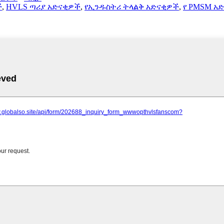
ች
,
HVLS ጣሪያ አድናቂዎች
,
የኢንዱስትሪ ትላልቅ አድናቂዎች
,
የ PMSM አ