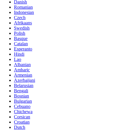
Danish
Romanian
Indonesian
Czech
Afrikaans
Swedish
Polish
Basque
Catalan
Esperanto
Hindi
Lao
Albanian
Amharic
Armenian
Azerbaijani
Belarusian
Bengali
Bosnian
Bulgarian
Cebuano
Chichewa
Corsican
Croatian
Dutch