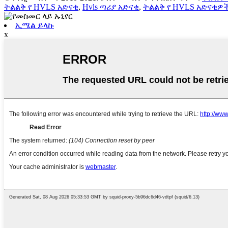
ትልልቅ የ HVLS አድናቂ
,
Hvls ጣሪያ አድናቂ
,
ትልልቅ የ HVLS አድናቂዎ
ኢሜል ይላኩ
x