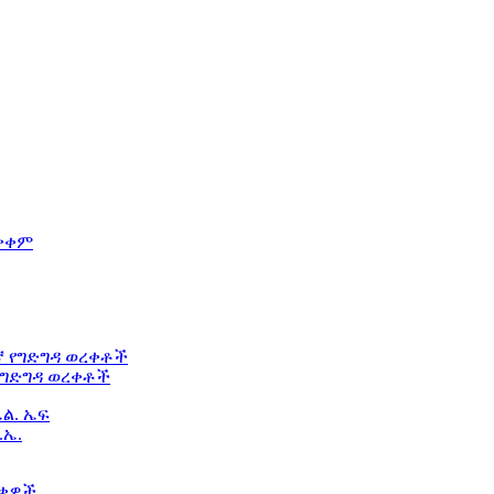
የግድግዳ ወረቀቶች
.ኤ.
ዎች ...