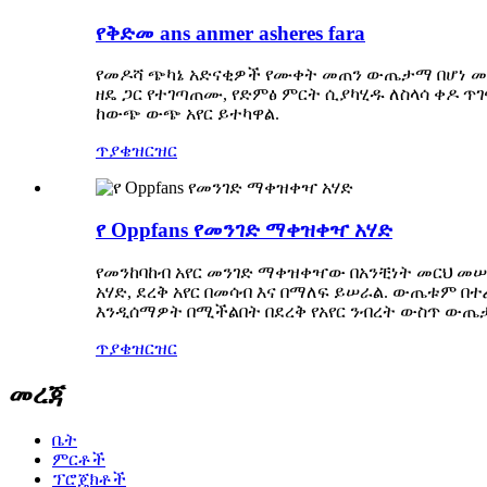
የቅድመ ans anmer asheres fara
የመዶሻ ጭካኔ አድናቂዎች የሙቀት መጠን ውጤታማ በሆነ መንገ
ዘዴ ጋር የተገጣጠሙ, የድምፅ ምርት ሲያካሂዱ ለስላሳ ቀዶ ጥገ
ከውጭ ውጭ አየር ይተካዋል.
ጥያቄ
ዝርዝር
የ Oppfans የመንገድ ማቀዝቀዣ አሃድ
የመንከባከብ አየር መንገድ ማቀዝቀዣው በአንቺነት መርህ መሠ
አሃድ, ደረቅ አየር በመሳብ እና በማለፍ ይሠራል. ውጤቱም በ
እንዲሰማዎት በሚችልበት በደረቅ የአየር ንብረት ውስጥ ውጤ
ጥያቄ
ዝርዝር
መረጃ
ቤት
ምርቶች
ፕሮጄክቶች