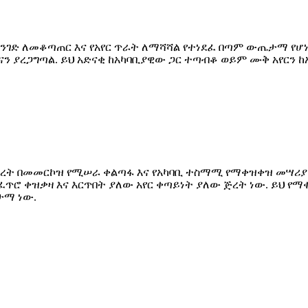
ድ ለመቆጣጠር እና የአየር ጥራት ለማሻሻል የተነደፈ በጣም ውጤታማ የሆነ የ
ናን ያረጋግጣል. ይህ አድናቂ ከአካባቢያዊው ጋር ተጣብቆ ወይም ሙቅ አየርን 
ረት በመመርኮዝ የሚሠራ ቀልጣፋ እና የአካባቢ ተስማሚ የማቀዝቀዝ መሣሪያ ነ
ተፈጥሮ ቀዝቃዛ እና እርጥበት ያለው አየር ቀጣይነት ያለው ጅረት ነው. ይህ የ
ታማ ነው.