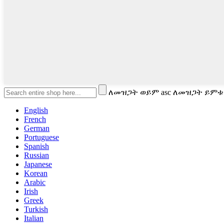
ለመዝጋት ወይም asc ለመዝጋት ይምቱ
English
French
German
Portuguese
Spanish
Russian
Japanese
Korean
Arabic
Irish
Greek
Turkish
Italian