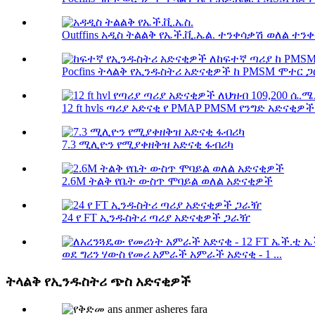
Outffins አዲስ ትልልቅ የኤች.ቪ.ኤል. ተንቀሳቃሽ ወለል ተንቀ
Pocfins ትላልቅ የኢንዱስትሪ አድናቂዎች ከ PMSM ሞተር ጋር 
12 ft hvls ጣሪያ አድናቂ የ PMAP PMSM የንግድ አድናቂዎች
7.3 ሚሊዮን የሚያቀዘቅዝ አድናቂ ፋብሪካ
2.6M ትልቅ የቤት ውስጥ ሞባይል ወለል አድናቂዎች
24 የ FT ኢንዱስትሪ ጣሪያ አድናቂዎች ጋራዥ
ወደ ግሪን ሃውስ የመሪ አምራች አምራች አድናቂ - 1 ...
ትላልቅ የኢንዱስትሪ ጭስ አድናቂዎች