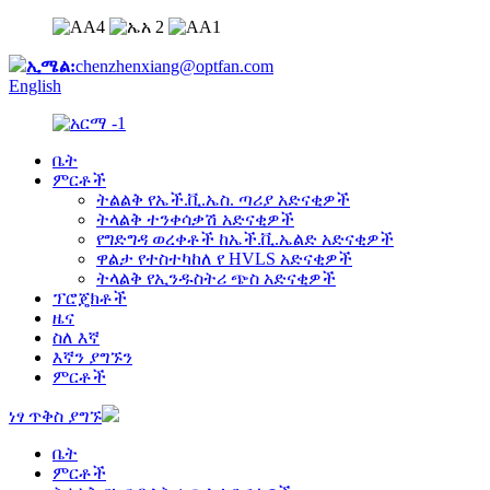
ኢሜል:
chenzhenxiang@optfan.com
English
ቤት
ምርቶች
ትልልቅ የኤች.ቪ.ኤስ. ጣሪያ አድናቂዎች
ትላልቅ ተንቀሳቃሽ አድናቂዎች
የግድግዳ ወረቀቶች ከኤች.ቪ.ኤልድ አድናቂዎች
ዋልታ የተስተካከለ የ HVLS አድናቂዎች
ትላልቅ የኢንዱስትሪ ጭስ አድናቂዎች
ፕሮጄክቶች
ዜና
ስለ እኛ
እኛን ያግኙን
ምርቶች
ነፃ ጥቅስ ያግኙ
ቤት
ምርቶች