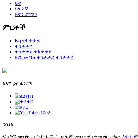
ዜና
ስለ እኛ
እኛን ያግኙን
ምርቶች
Kq ተከታታይ
ተከታታይ
ተከታታይ ተከታታይ
አየር መጣል ተከታታይ ተከታታይ
ከእኛ ጋር ይገናኙ
ግባ
ንካ
© የቅጂ መብት - የ 2010-2021: ሁሉም መብቶች የተጠበቁ ናቸው.
ትኩስ 