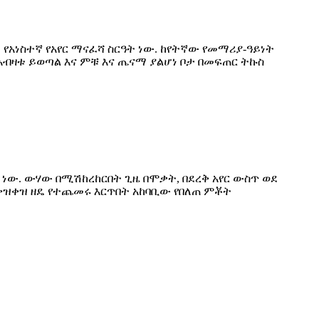
አነስተኛ የአየር ማናፈሻ ስርዓት ነው. ከየትኛው የመማሪያ-ዓይነት
ከአብዛቱ ይወጣል እና ምቹ እና ጤናማ ያልሆነ ቦታ በመፍጠር ትኩስ
ው. ውሃው በሚሽከረከርበት ጊዜ በሞቃት, በደረቅ አየር ውስጥ ወደ
ማቀዝቀዝ ዘዴ የተጨመሩ እርጥበት አከባቢው የበለጠ ምቾት