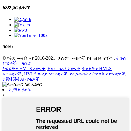
ከእኛ ጋር ይገናኙ
ግባ
ንካ
© የቅጂ መብት - የ 2010-2021: ሁሉም መብቶች የተጠበቁ ናቸው.
ትኩስ
ምርቶች
-
ጣቢያ
ትልልቅ የ HVLS አድናቂ
,
Hvls ጣሪያ አድናቂ
,
ትልልቅ የ HVLS
አድናቂዎች
,
HVLS ጣሪያ አድናቂዎች
,
የኢንዱስትሪ ትላልቅ አድናቂዎች
,
የ PMSM አድናቂዎች
ኢሜል ይላኩ
x