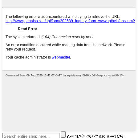
ለመዝጋት ወይም asc ለመዝጋት