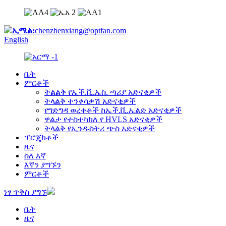
ኢሜል:
chenzhenxiang@optfan.com
English
ቤት
ምርቶች
ትልልቅ የኤች.ቪ.ኤስ. ጣሪያ አድናቂዎች
ትላልቅ ተንቀሳቃሽ አድናቂዎች
የግድግዳ ወረቀቶች ከኤች.ቪ.ኤልድ አድናቂዎች
ዋልታ የተስተካከለ የ HVLS አድናቂዎች
ትላልቅ የኢንዱስትሪ ጭስ አድናቂዎች
ፕሮጄክቶች
ዜና
ስለ እኛ
እኛን ያግኙን
ምርቶች
ነፃ ጥቅስ ያግኙ
ቤት
ዜና