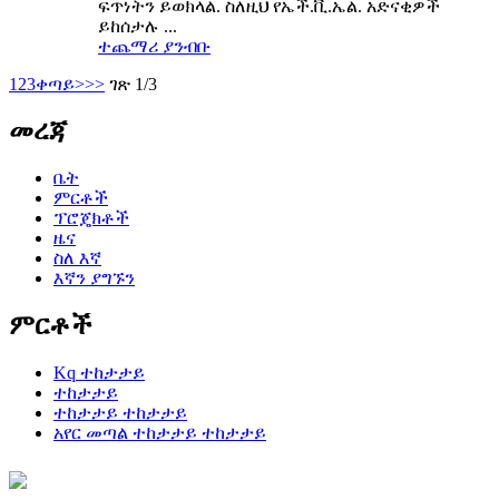
ፍጥነትን ይወክላል. ስለዚህ የኤች.ቪ.ኤል. አድናቂዎች
ይከሰታሉ ...
ተጨማሪ ያንብቡ
1
2
3
ቀጣይ>
>>
ገጽ 1/3
መረጃ
ቤት
ምርቶች
ፕሮጄክቶች
ዜና
ስለ እኛ
እኛን ያግኙን
ምርቶች
Kq ተከታታይ
ተከታታይ
ተከታታይ ተከታታይ
አየር መጣል ተከታታይ ተከታታይ