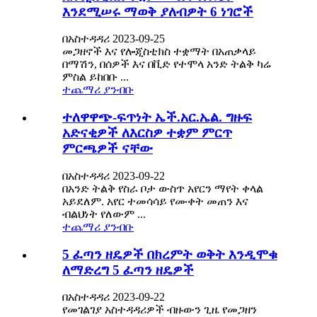
እንደሚሠሩ ማወቅ ያለብዎት 6 ነገሮች
በአስተዳዳሪ 2023-09-25
መጋዘኖች እና የሎጂስቲክስ ተቋማት በአጠቃላይ
በማሽን, በሰዎች እና በቪድ የተሞላ አንድ ትልቅ ካሬ
ምስል ይከበቡ ...
ተጨማሪ ያንብቡ
ተለዋዋጭ-ፍጥነት ኤች.አር.ኤል. ግዙፍ
አድናቂዎች ለእርስዎ ተቋም ምርጥ
ምርጫዎች ናቸው
በአስተዳዳሪ 2023-09-22
በአንድ ትልቅ የስራ ቦታ ውስጥ አየርን ማየት ቀላል
አይደለም. አየር ተመሳሳይ የሙቀት መጠን እና
ብልህነት የለውም ...
ተጨማሪ ያንብቡ
5 ፈጣን ዘዴዎች በክረምት ወቅት እንዲሞቁ
ለማድረግ 5 ፈጣን ዘዴዎች
በአስተዳዳሪ 2023-09-22
የመገልገያ አስተዳዳሪዎች ብዙውን ጊዜ የመጋዘን