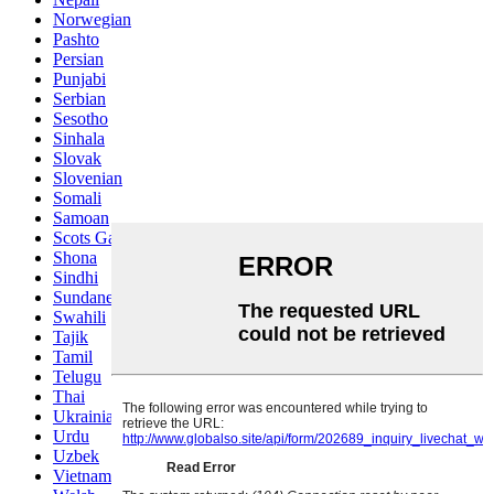
Norwegian
Pashto
Persian
Punjabi
Serbian
Sesotho
Sinhala
Slovak
Slovenian
Somali
Samoan
Scots Gaelic
Shona
Sindhi
Sundanese
Swahili
Tajik
Tamil
Telugu
Thai
Ukrainian
Urdu
Uzbek
Vietnamese