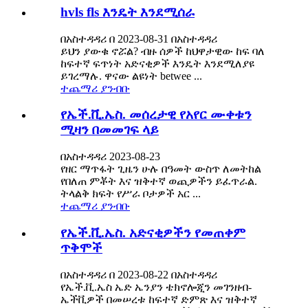
hvls fls እንዴት እንደሚሰራ
በአስተዳዳሪ በ 2023-08-31 በአስተዳዳሪ
ይህን ያውቁ ኖሯል? ብዙ ሰዎች ከህዋታዊው ከፍ ባለ
ከፍተኛ ፍጥነት አድናቂዎች እንዴት እንደሚለያዩ
ይገረማሉ. ዋናው ልዩነት betwee ...
ተጨማሪ ያንብቡ
የኤች.ቪ.ኤስ. መሰረታዊ የአየር ሙቀቱን
ሚዛን በመመገፍ ላይ
በአስተዳዳሪ 2023-08-23
የዘር ማጥፋት ጊዜን ሁሉ በዓመት ውስጥ ለመትከል
የበለጠ ምቾት እና ዝቅተኛ ወጪዎችን ይፈጥራል.
ትላልቅ ክፍት የሥራ ቦታዎች አር ...
ተጨማሪ ያንብቡ
የኤች.ቪ.ኤስ. አድናቂዎችን የመጠቀም
ጥቅሞች
በአስተዳዳሪ በ 2023-08-22 በአስተዳዳሪ
የኤች.ቪ.ኤስ ኤድ ኤንያን ቴክኖሎጂን መገንዘብ-
ኤችቪዎች በመሠረቱ ከፍተኛ ድምጽ እና ዝቅተኛ