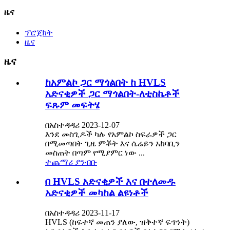
ዜና
ፕሮጀክት
ዜና
ዜና
ከአምልኮ ጋር ማጎልበት ከ HVLS
አድናቂዎች ጋር ማጎልበት-ለቲስኬቶች
ፍጹም መፍትሄ
በአስተዳዳሪ 2023-12-07
እንደ መስጊዶች ካሉ የአምልኮ ስፍራዎች ጋር
በሚመጣበት ጊዜ ምቾት እና ሴሬይን አከባቢን
መስጠት በጣም የሚያምር ነው ...
ተጨማሪ ያንብቡ
በ HVLS አድናቂዎች እና በተለመዱ
አድናቂዎች መካከል ልዩነቶች
በአስተዳዳሪ 2023-11-17
HVLS (ከፍተኛ መጠን ያለው, ዝቅተኛ ፍጥነት)