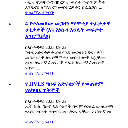
ሠራተኞቻቸውን በክረምት ወራት ውስጥ ምቾት
እንዲኖር ለማድረግ መፍትሄዎችን ይፈልጋሉ ...
ተጨማሪ ያንብቡ
4 የተለመደው መጋዘን ማሞቂያ ተፈታታኝ
ሁኔታዎች (እና እነሱን እንዴት መፍታት
እንደሚቻል)
በአስተዳዳሪ 2023-09-22
ግዙፍ አድናቂዎች ታይላንድ መጋዘን አድናቂዎች
መጋዘንዎች ልዩ የማሞቂያ መሰናክሎች አሏቸው.
እነሱ ከፍተኛ ሕንፃዎች ያሉት ከፍተኛ ሕንፃዎች
ናቸው ...
ተጨማሪ ያንብቡ
የ HVLS ግዙፍ አድናቂዎች የመጠቀም
የአካባቢ ጥቅሞች
በአስተዳዳሪ 2023-09-22
ኤች.ኤል. ግዙፍ አድናቂዎች በጣም የኃይል ውጤታማ
የአየር ንብረት ቁጥጥር መፍትሔ ናቸው. አነስተኛ en
...
ተጨማሪ ያንብቡ