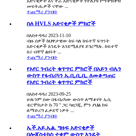
አድናቂዎች እና ተራ አድናቂዎች የተለያዩ የማቀዝቀዝ
መፍትሔዎች ናቸው ...
ተጨማሪ ያንብቡ
ስለ HVLS አድናቂዎች ምክሮች
በአስተዳዳሪ 2023-11-10
ብዙ ሰዎች ከህዋታዊው ከፍ ባለ ከፍተኛ ፍጥነት
አድናቂዎች እንዴት እንደሚለያዩ ይገረማሉ. ከፍተኛ
እና ብቸኛ ልዩነት ...
ተጨማሪ ያንብቡ
የአየር ንብረት ቁጥጥር ምክሮች በአይን ብሌን
ውስጥ የፋብሪካን ኤ.ቢ.ቢ.ቢ. ለመቆጣጠር
የአየር ንብረት ቁጥጥር ምክሮች
በአስተዳዳሪ 2023-09-25
ሁሉንም ሰው በፋብሪካው ውስጥ ለማቆየት ኤሲ
ቴርሞስታት ከ 70 ° ጋር ካዘጋጁ, ምን ያህል ከፍ
ለማድረግ ፈቃደኛ ነዎት ...
ተጨማሪ ያንብቡ
ኤች.አይ.ኤል. ግዙፍ አድናቂዎች
በሎጂስቲክስ ተቋም ውስጥ እንዴት