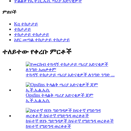
ትልልቅ የኤች.ቪ.ኤስ. ጣሪያ አድናቂዎች
ምድቦች
Kq ተከታታይ
ተከታታይ
ተከታታይ ተከታታይ
አየር መጣል ተከታታይ ተከታታይ
ተለይተው የቀረቡ ምርቶች
ተጓዳኝ ተከታታይ ጣሪያ አድናቂዎች ለንግድ ንግድ ...
Opsfins ትላልቅ ጣሪያ አድናቂዎች ጂም
ኤች.ኤል.ኤስ.
ከፍተኛ የበጉ ግድግዳዎች ከፍተኛ የግድግዳ ወረቀቶች
ከፍተኛ የግድግዳ ወረቀቶች