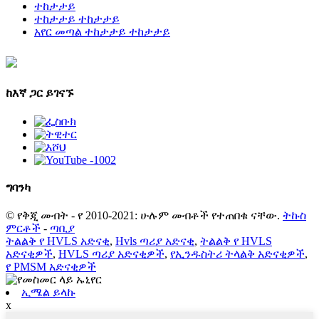
ተከታታይ
ተከታታይ ተከታታይ
አየር መጣል ተከታታይ ተከታታይ
ከእኛ ጋር ይገናኙ
ግባ
ንካ
© የቅጂ መብት - የ 2010-2021: ሁሉም መብቶች የተጠበቁ ናቸው.
ትኩስ
ምርቶች
-
ጣቢያ
ትልልቅ የ HVLS አድናቂ
,
Hvls ጣሪያ አድናቂ
,
ትልልቅ የ HVLS
አድናቂዎች
,
HVLS ጣሪያ አድናቂዎች
,
የኢንዱስትሪ ትላልቅ አድናቂዎች
,
የ PMSM አድናቂዎች
ኢሜል ይላኩ
x