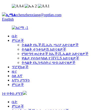
ኢሜል:
chenzhenxiang@optfan.com
English
ቤት
ምርቶች
ትልልቅ የኤች.ቪ.ኤስ. ጣሪያ አድናቂዎች
ትላልቅ ተንቀሳቃሽ አድናቂዎች
የግድግዳ ወረቀቶች ከኤች.ቪ.ኤልድ አድናቂዎች
ዋልታ የተስተካከለ የ HVLS አድናቂዎች
ትላልቅ የኢንዱስትሪ ጭስ አድናቂዎች
ፕሮጄክቶች
ዜና
ስለ እኛ
እኛን ያግኙን
ምርቶች
ነፃ ጥቅስ ያግኙ
ቤት
ምርቶች