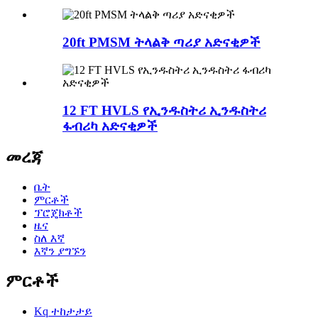
20ft PMSM ትላልቅ ጣሪያ አድናቂዎች
12 FT HVLS የኢንዱስትሪ ኢንዱስትሪ
ፋብሪካ አድናቂዎች
መረጃ
ቤት
ምርቶች
ፕሮጄክቶች
ዜና
ስለ እኛ
እኛን ያግኙን
ምርቶች
Kq ተከታታይ