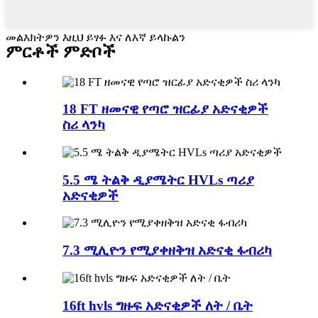
መልእክትዎን እዚህ ይፃፉ እና ለእኛ ይላኩልን
ምርቶች ምድቦች
18 FT ዘመናዊ የጣሮ ዝርፊያ አድናቂዎች
ስሪ ላንካ
5.5 ሜ ትልቅ ዲያሜትር HVLs ጣሪያ
አድናቂዎች
7.3 ሚሊዮን የሚያቀዘቅዝ አድናቂ ፋብሪካ
16ft hvls ግዙፍ አድናቂዎች ለት / ቤት