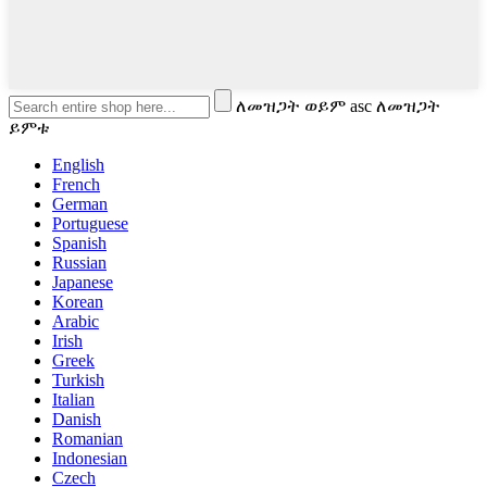
ለመዝጋት ወይም asc ለመዝጋት
ይምቱ
English
French
German
Portuguese
Spanish
Russian
Japanese
Korean
Arabic
Irish
Greek
Turkish
Italian
Danish
Romanian
Indonesian
Czech