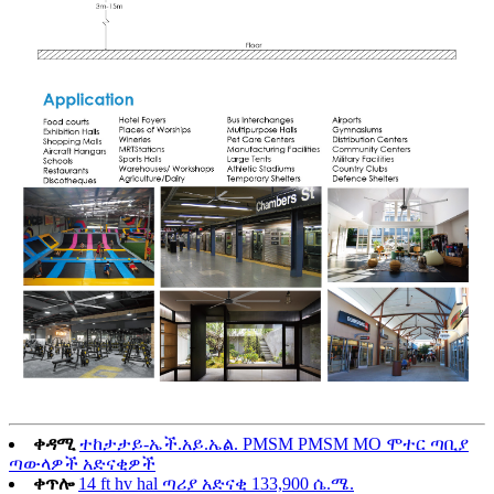
ቀዳሚ
ተከታታይ-ኤች.አይ.ኤል. PMSM PMSM MO ሞተር ጣቢያ
ጣውላዎች አድናቂዎች
ቀጥሎ
14 ft hv hal ጣሪያ አድናቂ 133,900 ሴ.ሜ.