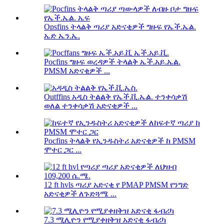
Opsfins ትላልቅ ጣሪያ አድናቂዎች ግዙፍ የኤች.ኤል.
ኤድ ኤን.ኤ.
Pocfins ግዙፍ ወረዳዎች ትላልቅ ኤች.አይ.ኤል.
PMSM አድናቂዎች ...
Outffins አዲስ ትልልቅ የኤች.ቪ.ኤል. ተንቀሳቃሽ
ወለል ተንቀሳቃሽ አድናቂዎች ...
Pocfins ትላልቅ የኢንዱስትሪ አድናቂዎች ከ PMSM
ሞተር ጋር ...
12 ft hvls ጣሪያ አድናቂ የ PMAP PMSM የንግድ
አድናቂዎች ለጉድጓሜ ...
7.3 ሚሊዮን የሚያቀዘቅዝ አድናቂ ፋብሪካ