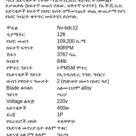
ጣሪያ አድናቂዎች ናቸው - የኤች.ቪ.ኤስ. ፍራፍሮች በመባልም
ይታወቃሉ (ከፍተኛ መጠን ያለው, ዝቅተኛ ፍጥነት). የኤች.ቪ.ኤስ.
አድናቂዎች ከፍተኛ የአየር ፍሰት በማመንጨት ወጪ ውጤታማ የሆነ
የአየር ንብረት ቁጥጥር መፍትሄን ይሰጣሉ.
ሞዴል
Nv-bdc12
ዲያሜትር
12ft
የአየር መጠን
109,200 ሴ.ሜ
ከፍተኛ ፍጥነት
90RPM
ሽፋን
3767 ካሬ.
ክብደት
84lb
የሞተር ዓይነት
የ PMSM ሞተር
የአድናቂዎች ዓይነት
የኢንዱስትሪ, ንግድ, ግብርና
ውስን የዋስትና ዓመታት
2 (የህይወት ዘመን በአየር ላይ)
Blade ቁሳቁስ
አልሙኒኒየም alloy
ዓይነት
ጣሪያ
Voltage ልቴጅ
220v
አድናቂዎች
400w
ደረጃ
1P
የፍራፍሮች ብዛት
ተለዋዋጭ
የአድናቂ መኖሪያ ቤት ቀለም
ጥቁር
አድናቂ አልጋማ ቀለም
ግራጫ