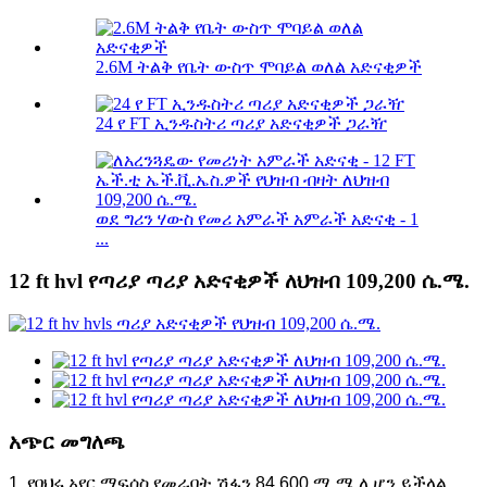
2.6M ትልቅ የቤት ውስጥ ሞባይል ወለል አድናቂዎች
24 የ FT ኢንዱስትሪ ጣሪያ አድናቂዎች ጋራዥ
ወደ ግሪን ሃውስ የመሪ አምራች አምራች አድናቂ - 1
...
12 ft hvl የጣሪያ ጣሪያ አድናቂዎች ለህዝብ 109,200 ሴ.ሜ.
አጭር መግለጫ
1. የባህሩ አየር ማፍሰስ የመራባት ሽፋን 84,600 ሚ.ሜ ሊሆን ይችላል.