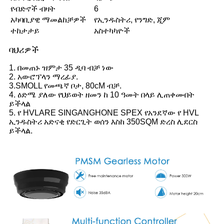
የብድኖች ብዛት
6
አካባቢያዊ ማመልከቻዎች
የኢንዱስትሪ, የንግድ, ጂም
ተከታታይ
አስተካካዮች
ባህሪዎች
1. በመጠኑ ዝምታ 35 ዲባ ብቻ ነው
2. አውሮፕላን ማረፊያ.
3.SMOLL የመጫኛ ቦታ, 80cM ብቻ.
4. ዕድሜ ያለው የህይወት ዘመን ከ 10 ዓመት በላይ ሊጠቀሙበት
ይችላል
5. የ HVLARE SINGANGHONE SPEX የአንደኛው የ HVL
ኢንዱስትሪ አድናቂ የድርጊት ወሰን እስከ 350SQM ድረስ ሊደርስ
ይችላል.