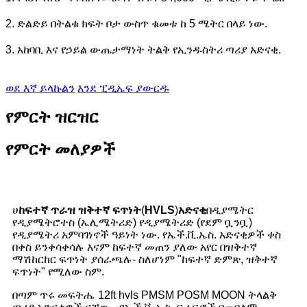
2. ድልድይ በትልቁ ክፍት ቦታ ውስጥ ቁመቱ ከ 5 ሜትር በላይ ነው.
3. አከባቢ እና የኃይል ውጤታማነት ትልቅ የኢንዱስትሪ ጣሪያ አድናቂ.
ወደ እኛ ይላኩልን
እንደ ፒዲኤፍ ያውርዱ
የምርት ዝርዝር
የምርት መለያዎች
ሀ
ከፍተኛ ጥራዝ ዝቅተኛ ፍጥነት
(
HVLS
)
አድናቂ
በዲያሜትር
የዲያሜትሮተስ (ኤሊሜትሪድ) የዲያሜትሪድ (የደም ቧንቧ)
የዲያሜትሪ አምባገነኖች ዓይነት ነው. የኤች.ቪ.ኤስ. አድናቂዎች ቀስ
በቀስ ይንቀሳቀሳሉ እናም ከፍተኛ መጠን ያለው አየር በዝቅተኛ
ማሽከርከር ፍጥነት ያሰራጫሉ- ስለሆነም "ከፍተኛ ድምጽ, ዝቅተኛ
ፍጥነት" የሚለው ስም.
በጣም ጥሩ መፍትሔ 12ft hvls PMSM POSM MOON ትላልቅ